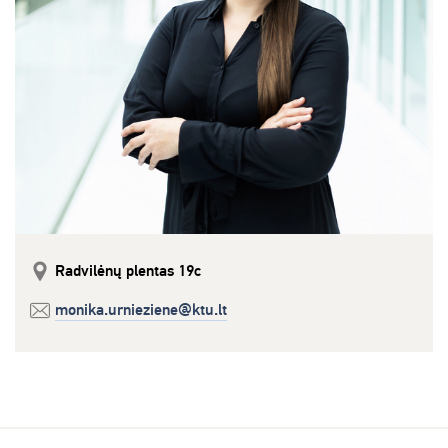
Radvilėnų plentas 19c
monika.urnieziene@ktu.lt