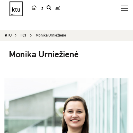
lt
s
e
a
KTU
FCT
Monika Urniežienė
r
c
Monika Urniežienė
h
Administrator for Studies